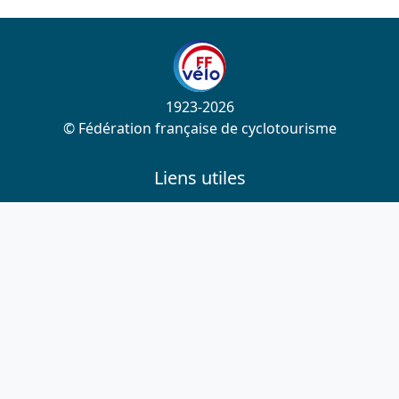
1923-2026
© Fédération française de cyclotourisme
Liens utiles
Cotation des circuits
Chercher sur le site
Nous contacter
Mentions légales
Plan du site
Nous suivre
S'abonner à la newsletter
Facebook