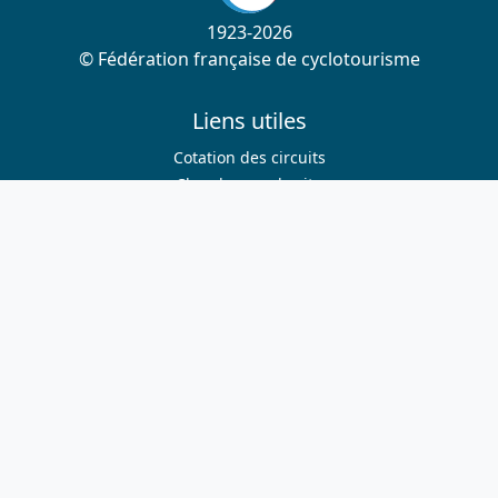
1923-2026
© Fédération française de cyclotourisme
Liens utiles
Cotation des circuits
Chercher sur le site
Nous contacter
Mentions légales
Plan du site
Nous suivre
S'abonner à la newsletter
Facebook
Twitter
Instagram
Youtube
Nos sites