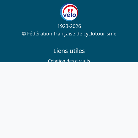
1923-2026
© Fédération française de cyclotourisme
Liens utiles
Cotation des circuits
Chercher sur le site
Nous contacter
Mentions légales
Plan du site
Nous suivre
S'abonner à la newsletter
Facebook
Twitter
Instagram