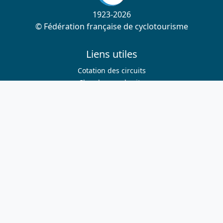
1923-2026
© Fédération française de cyclotourisme
Liens utiles
Cotation des circuits
Chercher sur le site
Nous contacter
Mentions légales
Plan du site
Nous suivre
S'abonner à la newsletter
Facebook
Twitter
Instagram
Youtube
Nos sites