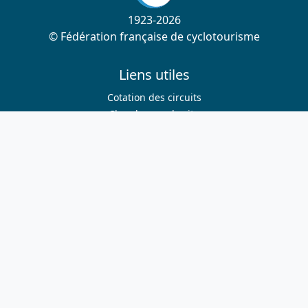
1923-2026
© Fédération française de cyclotourisme
Liens utiles
Cotation des circuits
Chercher sur le site
Nous contacter
Mentions légales
Plan du site
Nous suivre
S'abonner à la newsletter
Facebook
Twitter
Instagram
Youtube
Nos sites