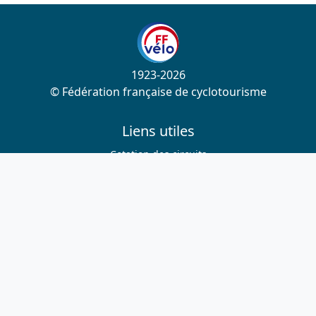
1923-2026
© Fédération française de cyclotourisme
Liens utiles
Cotation des circuits
Chercher sur le site
Nous contacter
Mentions légales
Plan du site
Nous suivre
S'abonner à la newsletter
Facebook
Twitter