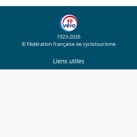
1923-2026
© Fédération française de cyclotourisme
Liens utiles
Cotation des circuits
Chercher sur le site
Nous contacter
Mentions légales
Plan du site
Nous suivre
S'abonner à la newsletter
Facebook