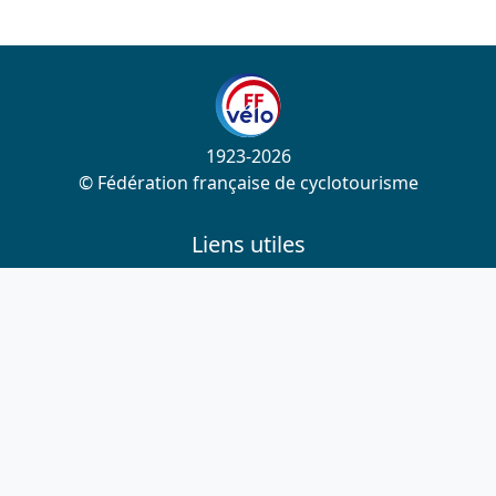
1923-2026
© Fédération française de cyclotourisme
Liens utiles
Cotation des circuits
Chercher sur le site
Nous contacter
Mentions légales
Plan du site
Nous suivre
S'abonner à la newsletter
Facebook