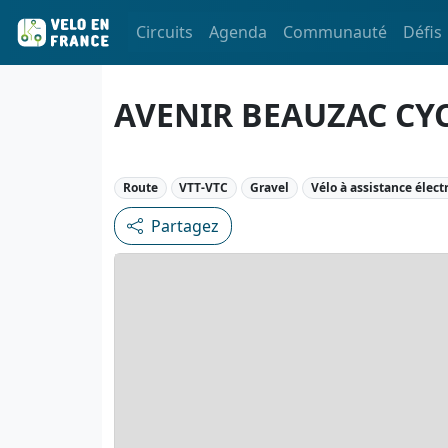
Circuits
Agenda
Communauté
Défis
AVENIR BEAUZAC CY
Route
VTT-VTC
Gravel
Vélo à assistance élect
Partagez