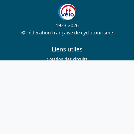
1923-2026
© Fédération française de cyclotourisme
Liens utiles
Cotation des circuits
Chercher sur le site
Nous contacter
Mentions légales
Plan du site
Nous suivre
S'abonner à la newsletter
Facebook
Twitter
Instagram