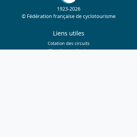
1923-2026
© Fédération française de cyclotourisme
Liens utiles
Cotation des circuits
Chercher sur le site
Nous contacter
Mentions légales
Plan du site
Nous suivre
S'abonner à la newsletter
Facebook
Twitter
Instagram
Youtube
Nos sites