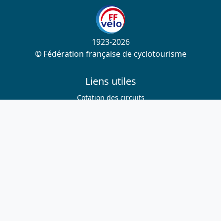
1923-2026
© Fédération française de cyclotourisme
Liens utiles
Cotation des circuits
Chercher sur le site
Nous contacter
Mentions légales
Plan du site
Nous suivre
S'abonner à la newsletter
Facebook
Twitter
Instagram