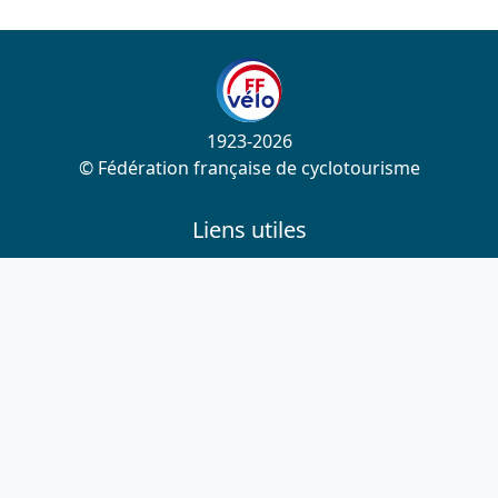
1923-2026
© Fédération française de cyclotourisme
Liens utiles
Cotation des circuits
Chercher sur le site
Nous contacter
Mentions légales
Plan du site
Nous suivre
S'abonner à la newsletter
Facebook