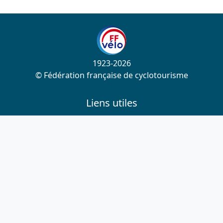
1923-2026
© Fédération française de cyclotourisme
Liens utiles
Cotation des circuits
Chercher sur le site
Nous contacter
Mentions légales
Plan du site
Nous suivre
S'abonner à la newsletter
Facebook