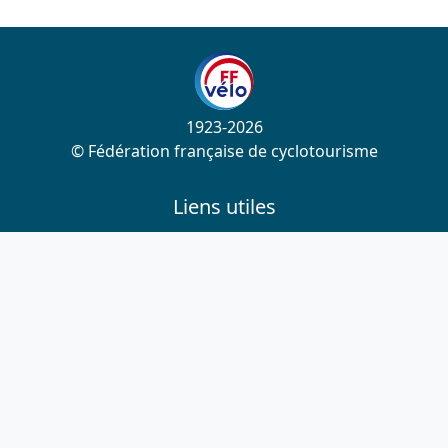
1923-2026
© Fédération française de cyclotourisme
Liens utiles
Cotation des circuits
Chercher sur le site
Nous contacter
Mentions légales
Plan du site
Nous suivre
S'abonner à la newsletter
Facebook