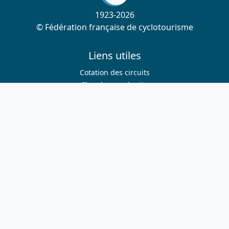
1923-2026
© Fédération française de cyclotourisme
Liens utiles
Cotation des circuits
Chercher sur le site
Nous contacter
Mentions légales
Plan du site
Nous suivre
S'abonner à la newsletter
Facebook
Twitter
Instagram
Youtube
Nos sites