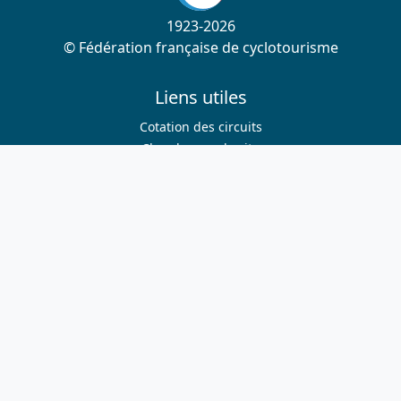
1923-2026
© Fédération française de cyclotourisme
Liens utiles
Cotation des circuits
Chercher sur le site
Nous contacter
Mentions légales
Plan du site
Nous suivre
S'abonner à la newsletter
Facebook
Twitter
Instagram
Youtube
Nos sites