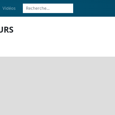
Vidéos
URS