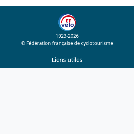
1923-2026
© Fédération française de cyclotourisme
Liens utiles
Cotation des circuits
Chercher sur le site
Nous contacter
Mentions légales
Plan du site
Nous suivre
S'abonner à la newsletter
Facebook