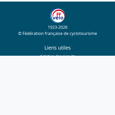
1923-2026
© Fédération française de cyclotourisme
Liens utiles
Cotation des circuits
Chercher sur le site
Nous contacter
Mentions légales
Plan du site
Nous suivre
S'abonner à la newsletter
Facebook
Twitter