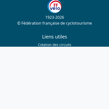
1923-2026
© Fédération française de cyclotourisme
Liens utiles
Cotation des circuits
Chercher sur le site
Nous contacter
Mentions légales
Plan du site
Nous suivre
S'abonner à la newsletter
Facebook
Twitter
Instagram
Youtube