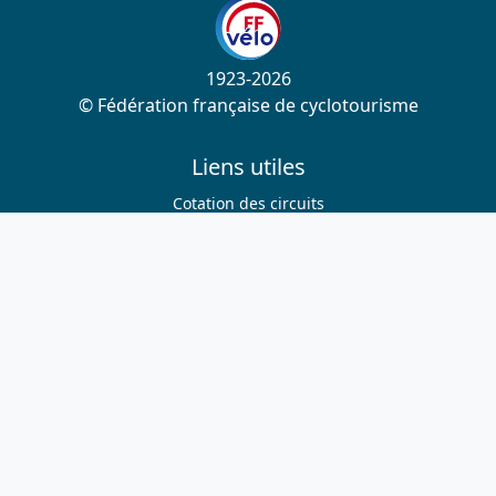
1923-2026
© Fédération française de cyclotourisme
Liens utiles
Cotation des circuits
Chercher sur le site
Nous contacter
Mentions légales
Plan du site
Nous suivre
S'abonner à la newsletter
Facebook
Twitter
Instagram
Youtube