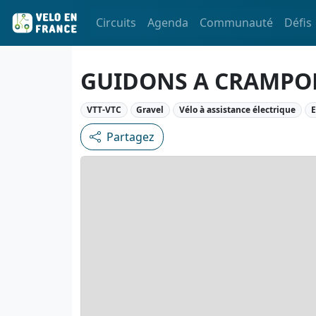
Circuits
Agenda
Communauté
Défis
GUIDONS A CRAMPO
VTT-VTC
Gravel
Vélo à assistance électrique
E
Partagez