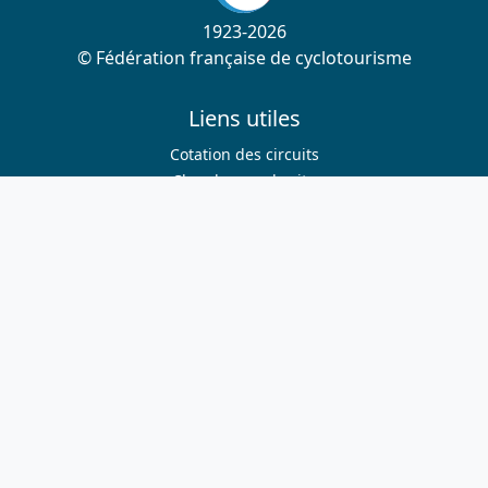
1923-2026
© Fédération française de cyclotourisme
Liens utiles
Cotation des circuits
Chercher sur le site
Nous contacter
Mentions légales
Plan du site
Nous suivre
S'abonner à la newsletter
Facebook
Twitter
Instagram
Youtube
Nos sites