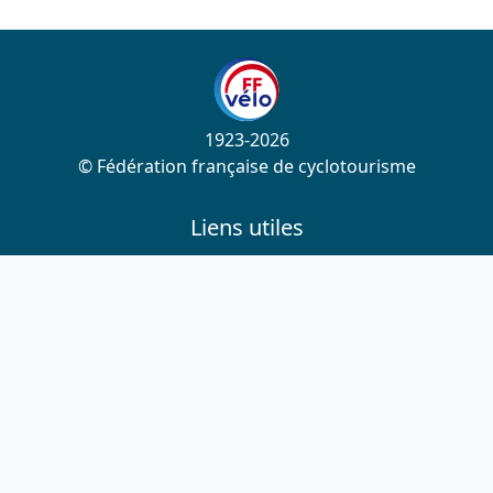
1923-2026
© Fédération française de cyclotourisme
Liens utiles
Cotation des circuits
Chercher sur le site
Nous contacter
Mentions légales
Plan du site
Nous suivre
S'abonner à la newsletter
Facebook