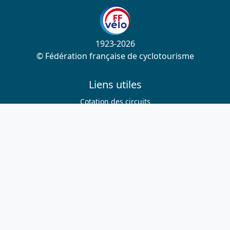
1923-2026
© Fédération française de cyclotourisme
Liens utiles
Cotation des circuits
Chercher sur le site
Nous contacter
Mentions légales
Plan du site
Nous suivre
S'abonner à la newsletter
Facebook
Twitter
Instagram