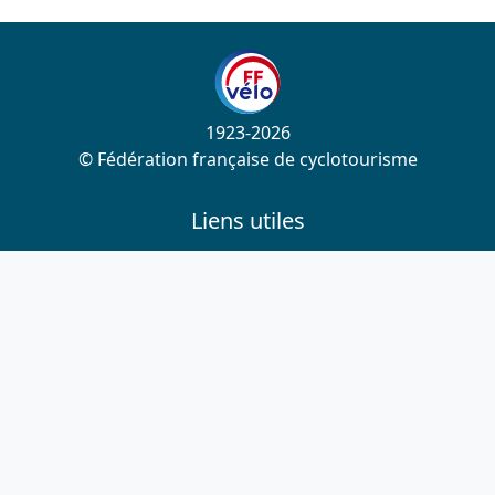
1923-2026
© Fédération française de cyclotourisme
Liens utiles
Cotation des circuits
Chercher sur le site
Nous contacter
Mentions légales
Plan du site
Nous suivre
S'abonner à la newsletter
Facebook