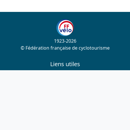
1923-2026
© Fédération française de cyclotourisme
Liens utiles
Cotation des circuits
Chercher sur le site
Nous contacter
Mentions légales
Plan du site
Nous suivre
S'abonner à la newsletter
Facebook