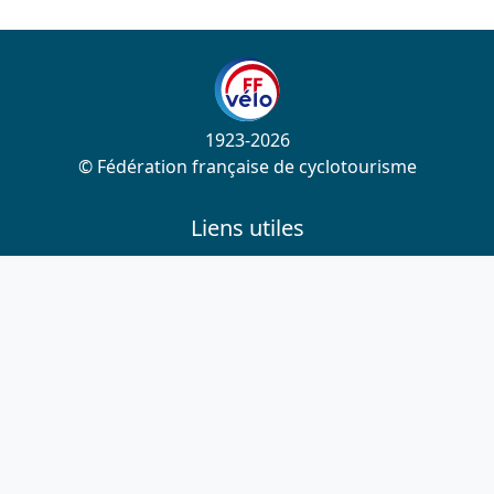
1923-2026
© Fédération française de cyclotourisme
Liens utiles
Cotation des circuits
Chercher sur le site
Nous contacter
Mentions légales
Plan du site
Nous suivre
S'abonner à la newsletter
Facebook