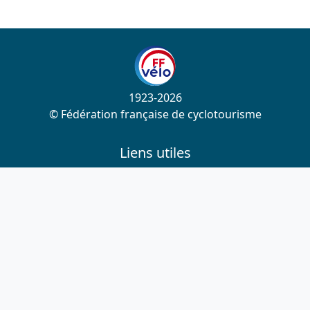
1923-2026
© Fédération française de cyclotourisme
Liens utiles
Cotation des circuits
Chercher sur le site
Nous contacter
Mentions légales
Plan du site
Nous suivre
S'abonner à la newsletter
Facebook