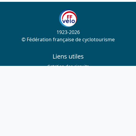
1923-2026
© Fédération française de cyclotourisme
Liens utiles
Cotation des circuits
Chercher sur le site
Nous contacter
Mentions légales
Plan du site
Nous suivre
S'abonner à la newsletter
Facebook
Twitter