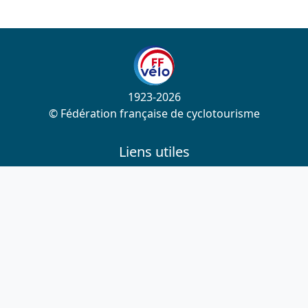
1923-2026
© Fédération française de cyclotourisme
Liens utiles
Cotation des circuits
Chercher sur le site
Nous contacter
Mentions légales
Plan du site
Nous suivre
S'abonner à la newsletter
Facebook