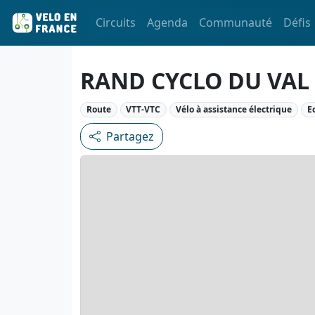
Circuits
Agenda
Communauté
Défis
RAND CYCLO DU VAL 
Route
VTT-VTC
Vélo à assistance électrique
E
Partagez