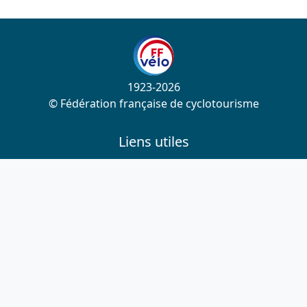
1923-2026
© Fédération française de cyclotourisme
Liens utiles
Cotation des circuits
Chercher sur le site
Nous contacter
Mentions légales
Plan du site
Nous suivre
S'abonner à la newsletter
Facebook