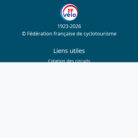
1923-2026
© Fédération française de cyclotourisme
Liens utiles
Cotation des circuits
Chercher sur le site
Nous contacter
Mentions légales
Plan du site
Nous suivre
S'abonner à la newsletter
Facebook
Twitter
Instagram