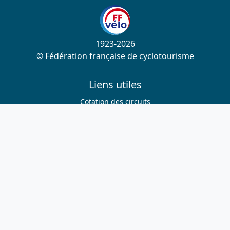
1923-2026
© Fédération française de cyclotourisme
Liens utiles
Cotation des circuits
Chercher sur le site
Nous contacter
Mentions légales
Plan du site
Nous suivre
S'abonner à la newsletter
Facebook
Twitter
Instagram