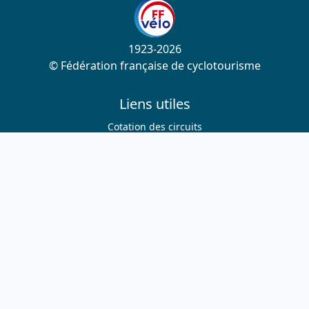
1923-2026
© Fédération française de cyclotourisme
Liens utiles
Cotation des circuits
Chercher sur le site
Nous contacter
Mentions légales
Plan du site
Nous suivre
S'abonner à la newsletter
Facebook
Twitter
Instagram
Youtube