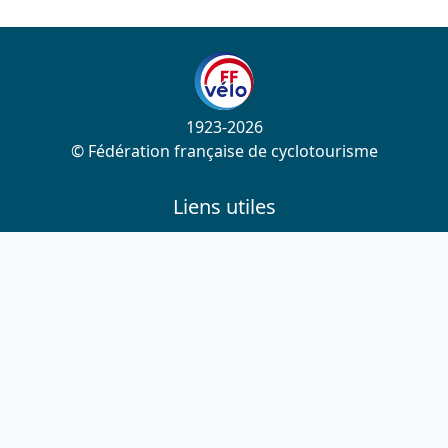
1923-2026
© Fédération française de cyclotourisme
Liens utiles
Cotation des circuits
Chercher sur le site
Nous contacter
Mentions légales
Plan du site
Nous suivre
S'abonner à la newsletter
Facebook