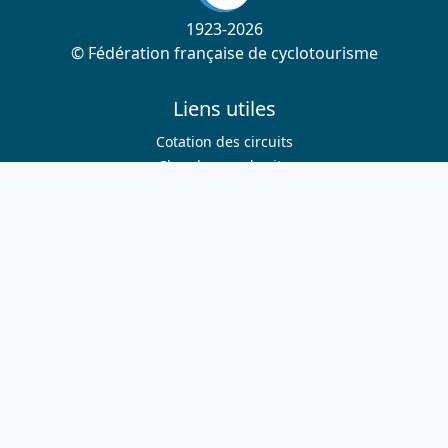
1923-2026
© Fédération française de cyclotourisme
Liens utiles
Cotation des circuits
Chercher sur le site
Nous contacter
Mentions légales
Plan du site
Nous suivre
S'abonner à la newsletter
Facebook
Twitter
Instagram
Youtube
Nos sites