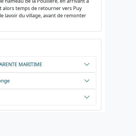
 le hameau de la Pouillère, en arrivant à
st alors temps de retourner vers Puy
le lavoir du village, avant de remonter
CHARENTE MARITIME
onge