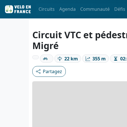
Circuits
Agenda
Communauté
Défis
Circuit VTC et pédes
Migré
22 km
355 m
02:
Partagez