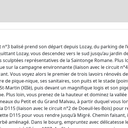
t n°3 balisé prend son départ depuis Lozay, du parking de l’égl
uittant Lozay, vous descendez vers le sud jusqu’au jardin
 sculptées représentatives de la Saintonge Romane. Plus lo
ue sur la campagne environnante (liaison avec le circuit n°4
t. Vous voyez alors le premier de trois lavoirs rénovés de
de pique-nique, ses sanitaires, son puits et le stade (point
St-Martin (XIIè), puis devant un magnifique logis et son pigeo
. Plus loin, vous prenez de la hauteur et dominez la vallée 
eaux du Petit et du Grand Malvau, à partir duquel vous long
 D115 (liaison avec le circuit n°2 de Doeuil-les-Bois) pour r
ette D115 pour vous rendre jusqu’à Migré. Chemin faisant, il
é aménagé. Dans le bourg, empruntez avec délicatesse le s