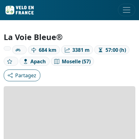
La Voie Bleue®
684 km
3381 m
57:00 (h)
Apach
Moselle (57)
Partagez