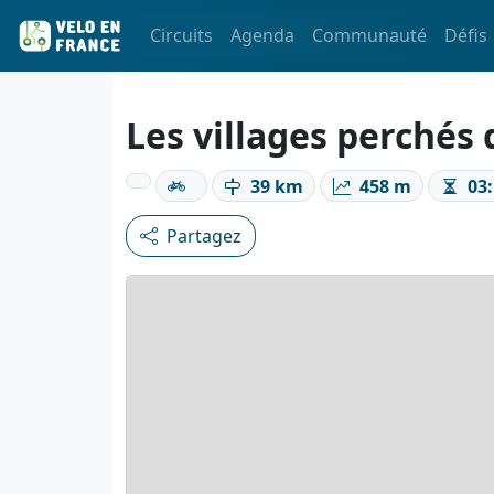
Circuits
Agenda
Communauté
Défis
Les villages perchés 
39 km
458 m
03:
Partagez