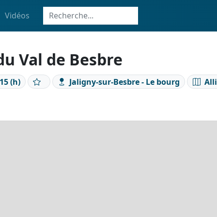
Vidéos
du Val de Besbre
15 (h)
Jaligny-sur-Besbre - Le bourg
All