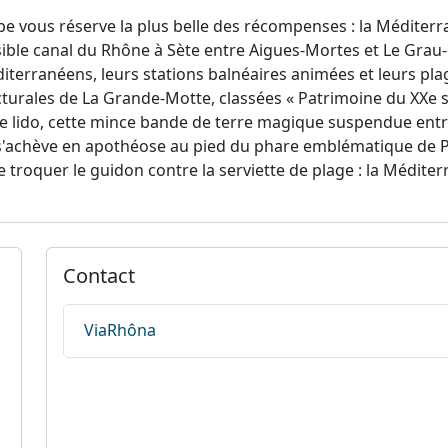
ape vous réserve la plus belle des récompenses : la Méditerr
sible canal du Rhône à Sète entre Aigues-Mortes et Le Grau-du
terranéens, leurs stations balnéaires animées et leurs pla
cturales de La Grande-Motte, classées « Patrimoine du XXe 
le lido, cette mince bande de terre magique suspendue entre 
 s'achève en apothéose au pied du phare emblématique de Pal
e troquer le guidon contre la serviette de plage : la Médite
Contact
ViaRhôna