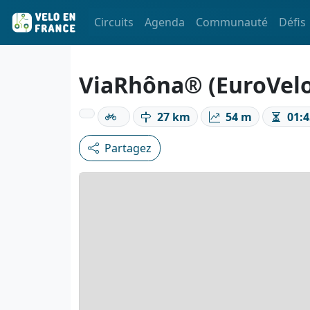
Circuits
Agenda
Communauté
Défis
ViaRhôna® (EuroVelo 
27 km
54 m
01:4
Partagez