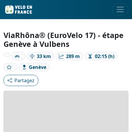
ViaRhôna® (EuroVelo 17) - étape
Genève à Vulbens
33 km
289 m
02:15 (h)
Genève
Partagez