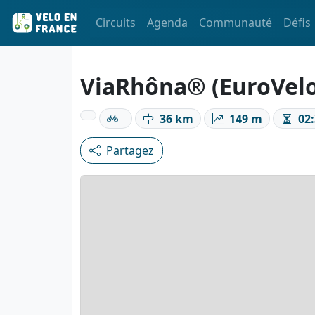
Circuits
Agenda
Communauté
Défis
ViaRhôna® (EuroVelo 
36 km
149 m
02:
Partagez