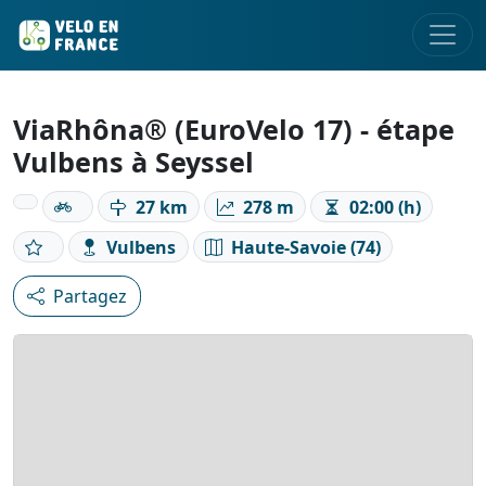
ViaRhôna® (EuroVelo 17) - étape
Vulbens à Seyssel
27 km
278 m
02:00 (h)
Vulbens
Haute-Savoie (74)
Partagez