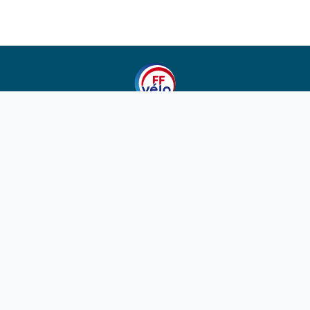
1923-2026
© Fédération française de cyclotourisme
Liens utiles
Cotation des circuits
Chercher sur le site
Nous contacter
Mentions légales
Plan du site
Nous suivre
S'abonner à la newsletter