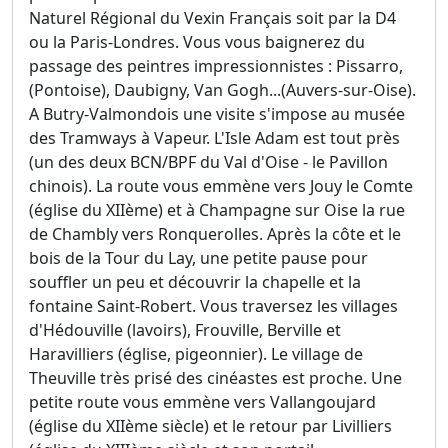
Naturel Régional du Vexin Français soit par la D4
ou la Paris-Londres. Vous vous baignerez du
passage des peintres impressionnistes : Pissarro,
(Pontoise), Daubigny, Van Gogh...(Auvers-sur-Oise).
A Butry-Valmondois une visite s'impose au musée
des Tramways à Vapeur. L'Isle Adam est tout près
(un des deux BCN/BPF du Val d'Oise - le Pavillon
chinois). La route vous emmène vers Jouy le Comte
(église du XIIème) et à Champagne sur Oise la rue
de Chambly vers Ronquerolles. Après la côte et le
bois de la Tour du Lay, une petite pause pour
souffler un peu et découvrir la chapelle et la
fontaine Saint-Robert. Vous traversez les villages
d'Hédouville (lavoirs), Frouville, Berville et
Haravilliers (église, pigeonnier). Le village de
Theuville très prisé des cinéastes est proche. Une
petite route vous emmène vers Vallangoujard
(église du XIIème siècle) et le retour par Livilliers