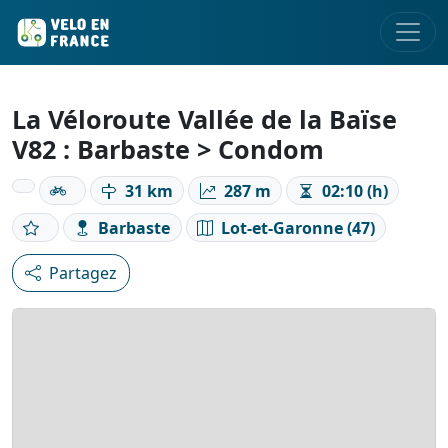
La Véloroute Vallée de la Baïse
V82 : Barbaste > Condom
31 km
287 m
02:10 (h)
Barbaste
Lot-et-Garonne (47)
Partagez