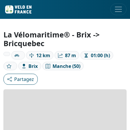
La Vélomaritime® - Brix ->
Bricquebec
12 km
87 m
01:00 (h)
Brix
Manche (50)
Partagez