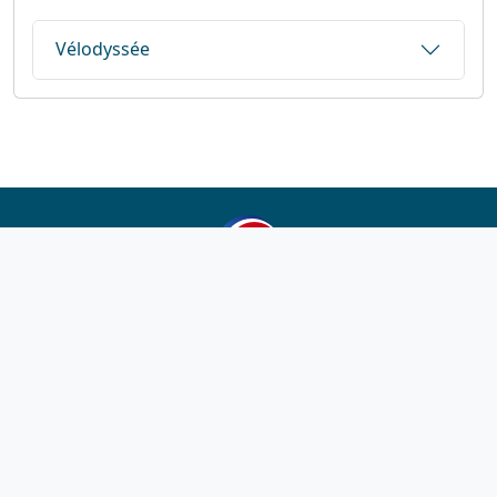
Vélodyssée
1923-2026
© Fédération française de cyclotourisme
Liens utiles
Cotation des circuits
Chercher sur le site
Nous contacter